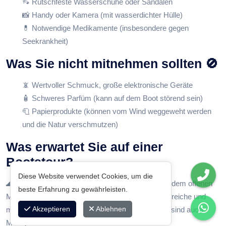
👡 Rutschfeste Wasserschuhe oder Sandalen
📸 Handy oder Kamera (mit wasserdichter Hülle)
💊 Notwendige Medikamente (insbesondere gegen
Seekrankheit)
Was Sie nicht mitnehmen sollten 🚫
📵 Wertvoller Schmuck, große elektronische Geräte
🧴 Schweres Parfüm (kann auf dem Boot störend sein)
🧻 Papierprodukte (können vom Wind weggeweht werden
und die Natur verschmutzen)
Was erwartet Sie auf einer
Bootstour?
Diese Website verwendet Cookies, um die
🌊 Während der Tour gibt es Schwimmpausen auf dem offenen
beste Erfahrung zu gewährleisten.
Meer, Erkundung abgelegener Buchten, Sonnenbereiche und
Akzeptieren
Ablehnen
manchmal animierte Aktivitäten. Bei vielen Touren sind auch
Mittagessen und Getränkeservice inklusive.