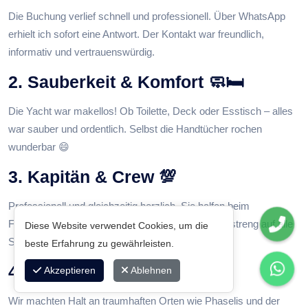
Die Buchung verlief schnell und professionell. Über WhatsApp
erhielt ich sofort eine Antwort. Der Kontakt war freundlich,
informativ und vertrauenswürdig.
2. Sauberkeit & Komfort 🧼🛏️
Die Yacht war makellos! Ob Toilette, Deck oder Esstisch – alles
war sauber und ordentlich. Selbst die Handtücher rochen
wunderbar 😄
3. Kapitän & Crew 💯
Professionell und gleichzeitig herzlich. Sie halfen beim
Fotografieren, machten Witze und achteten dabei streng auf alle
Diese Website verwendet Cookies, um die
Sicherheitsregeln.
beste Erfahrung zu gewährleisten.
4. Routenwahl 🌅
Akzeptieren
Ablehnen
Wir machten Halt an traumhaften Orten wie Phaselis und der