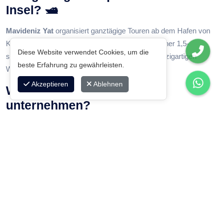
Insel? 🛥️
Mavideniz Yat
organisiert ganztägige Touren ab dem Hafen von
Kemer. Die Tour startet am Morgen, gefolgt von einer 1,5-
Diese Website verwendet Cookies, um die
stündigen Bootsfahrt und zwei Badepausen im einzigartigen
beste Erfahrung zu gewährleisten.
Wasser von Suluada.
Akzeptieren
Ablehnen
Was kann man auf Suluada
unternehmen?
🌞 Sonnenbaden, 📸 Fotografieren, 🐚 Muscheln sammeln und
im sauberen Wasser schwimmen gehören zu den beliebtesten
Aktivitäten. Außerdem gibt es auf der Insel eine natürliche Quelle
mit Trinkwasser.
Fazit:
Suluada erinnert mit seiner Natürlichkeit und Ästhetik wirklich an
die Malediven. Aber dieser Ort gehört uns – er ist authentischer